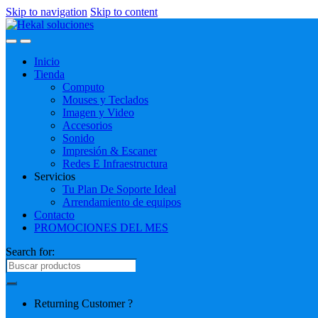
Skip to navigation
Skip to content
Inicio
Tienda
Computo
Mouses y Teclados
Imagen y Video
Accesorios
Sonido
Impresión & Escaner
Redes E Infraestructura
Servicios
Tu Plan De Soporte Ideal
Arrendamiento de equipos
Contacto
PROMOCIONES DEL MES
Search for:
Returning Customer ?