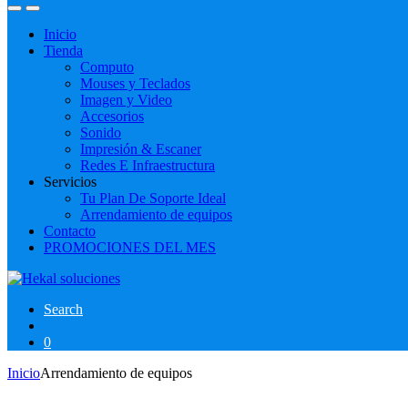
Inicio
Tienda
Computo
Mouses y Teclados
Imagen y Video
Accesorios
Sonido
Impresión & Escaner
Redes E Infraestructura
Servicios
Tu Plan De Soporte Ideal
Arrendamiento de equipos
Contacto
PROMOCIONES DEL MES
Search
0
Inicio
Arrendamiento de equipos