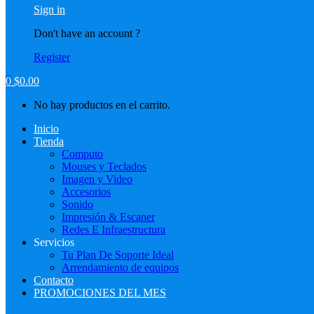
Sign in
Don't have an account ?
Register
0
$
0.00
No hay productos en el carrito.
Inicio
Tienda
Computo
Mouses y Teclados
Imagen y Video
Accesorios
Sonido
Impresión & Escaner
Redes E Infraestructura
Servicios
Tu Plan De Soporte Ideal
Arrendamiento de equipos
Contacto
PROMOCIONES DEL MES