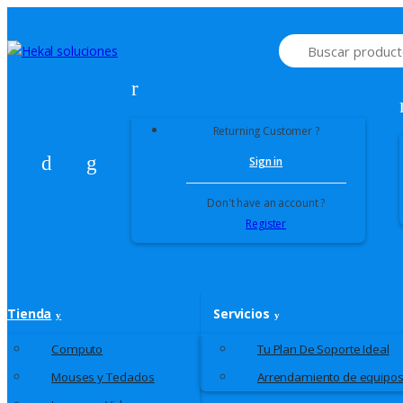
Skip to navigation
Skip to content
S
e
a
r
c
h
Returning Customer ?
f
o
Sign in
r
:
Don't have an account ?
Register
Tienda
Servicios
Computo
Tu Plan De Soporte Ideal
Mouses y Teclados
Arrendamiento de equipo