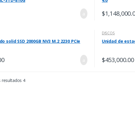
MIL-STD-810G
4.0
$
1,148,000.
DISCOS
do solid SSD 2000GB NV3 M.2 2230 PCIe
Unidad de estad
00
$
453,000.00
 resultados 4