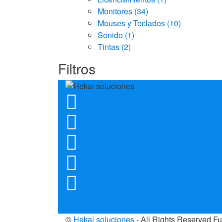
Monitores
(34)
Mouses y Teclados
(10)
Sonido
(1)
Tintas
(2)
Filtros
©
Hekal soluciones
- All Rights Reserved Fu