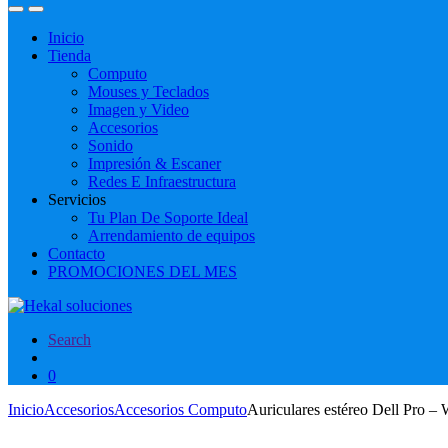
Inicio
Tienda
Computo
Mouses y Teclados
Imagen y Video
Accesorios
Sonido
Impresión & Escaner
Redes E Infraestructura
Servicios
Tu Plan De Soporte Ideal
Arrendamiento de equipos
Contacto
PROMOCIONES DEL MES
Search
0
Inicio
Accesorios
Accesorios Computo
Auriculares estéreo Dell Pro 