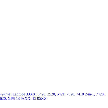
2-in-1; Latitude 33XX, 3420, 3520, 5421, 7320, 7410 2-in-1, 7420,
0, 7620; XPS 13 93XX, 15 95XX