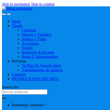
Skip to navigation
Skip to content
Inicio
Tienda
Computo
Mouses y Teclados
Imagen y Video
Accesorios
Sonido
Impresión & Escaner
Redes E Infraestructura
Servicios
Tu Plan De Soporte Ideal
Arrendamiento de equipos
Contacto
PROMOCIONES DEL MES
Search for:
Returning Customer ?