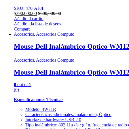
SKU: 470-AFJI
$
390,000.00
$
600,000.00
Añadir al carrito
Añadir a la lista de deseos
Compare
Accesorios
,
Accesorios Computo
Mouse Dell Inalámbrico Optico WM1
Accesorios
,
Accesorios Computo
Mouse Dell Inalámbrico Optico WM1
0
out of 5
(0)
Especificaciones Técnicas
Modelo: 4W71R
Características adicionales: Inalámbrico, Óptico
Interfaz de hardware: USB 2.0
Tipo inalámbrico: 802.11a / b / g / n, frecuencia de radi