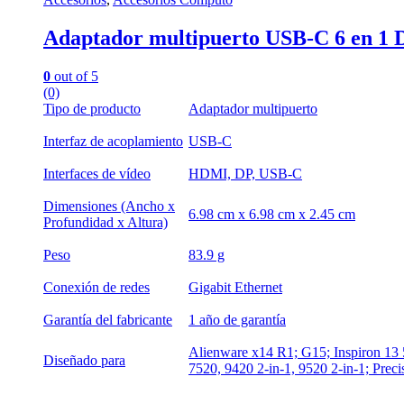
Adaptador multipuerto USB-C 6 en 1 
0
out of 5
(0)
Tipo de producto
Adaptador multipuerto
Interfaz de acoplamiento
USB-C
Interfaces de vídeo
HDMI, DP, USB-C
Dimensiones (Ancho x
6.98 cm x 6.98 cm x 2.45 cm
Profundidad x Altura)
Peso
83.9 g
Conexión de redes
Gigabit Ethernet
Garantía del fabricante
1 año de garantía
Alienware x14 R1; G15; Inspiron 13 
Diseñado para
7520, 9420 2-in-1, 9520 2-in-1; Pr