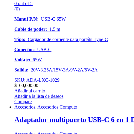
0
out of 5
(0)
Manuf P/N:
USB-C 65W
Cable de poder:
1.5 m
Tipo:
Cargador de corriente para portátil Type-C
Conector
:
USB-C
Voltaje:
65W
Salida:
20V-3.25A/15V-3A/9V-2A/5V-2A
SKU: ADA-LXC-1029
$
160,000.00
Añadir al carrito
Añadir a la lista de deseos
Compare
Accesorios
,
Accesorios Computo
Adaptador multipuerto USB-C 6 en 1 
Accesorios
,
Accesorios Computo